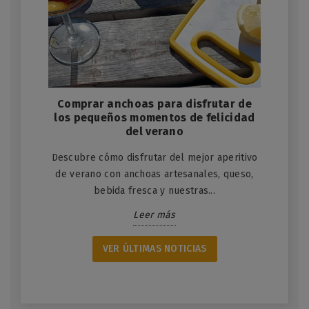
Cada 
lo
 une
l
Comprar anchoas para disfrutar de
los pequeños momentos de felicidad
del verano
nica
nde a
Descubre cómo disfrutar del mejor aperitivo
de verano con anchoas artesanales, queso,
bebida fresca y nuestras...
Leer más
VER ÚLTIMAS NOTICIAS