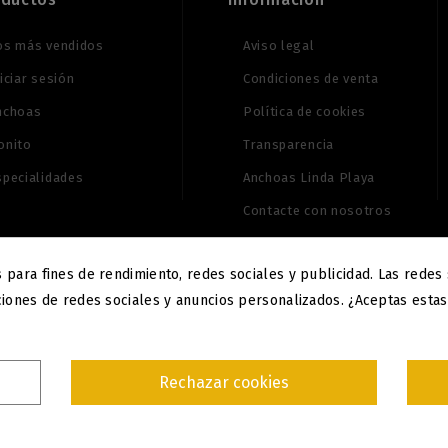
os más vendidos
Aviso legal
iciar sesión
Condiciones de venta
nchoas
Política de cookies
onito
Transparencia
specialidades
Anchoas Linda Playa
Contacte con nosotros
 para fines de rendimiento, redes sociales y publicidad. Las redes s
nciones de redes sociales y anuncios personalizados. ¿Aceptas esta
Rechazar cookies
26 - Conservas Linda Playa -
Diseñado por
Digidisa