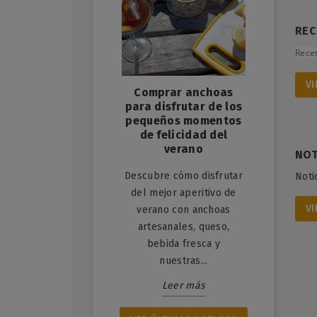
Día Mu
REC
Océanos
nos
Recet
iri de anchoa: el
Cada 
VI
bocado que une
Comprar anchoas
celebr
cnica japonesa y
para disfrutar de los
Mundial d
or del Cantábrico
pequeños momentos
una fecha
de felicidad del
la import
iri de anchoa: arroz
verano
NOT
el
templado, técnica
Descubre cómo disfrutar
Noti
ponesa y sabor del
L
del mejor aperitivo de
ntábrico. Aprende a
VI
verano con anchoas
cerlo paso a paso y
artesanales, queso,
descubre...
bebida fresca y
Leer más
nuestras...
Leer más