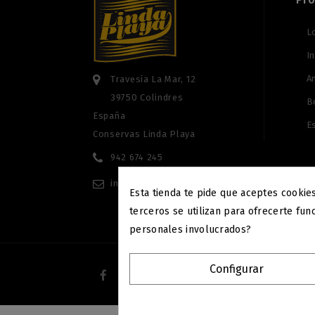
L
In
A
Travesía La Mar, 12
39750 Colindres
B
España
E
Conservas Linda Playa
942 674 245
info@anchoaslindaplaya.com
Esta tienda te pide que aceptes cookies
terceros se utilizan para ofrecerte fu
personales involucrados?
Configurar
© 20